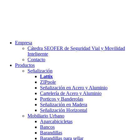
Empresa
Cátedra SEOFER de Seguridad Vial y Movilidad
Inteligente
Contacto
Productos
Señalización
Lattix
ZIPpole
Señalización en Acero y Aluminio
Cartelería de Acero y Aluminio
Porticos y Banderolas
Señalización en Madera
Señalización Horizontal
Mobiliario Urbano
Aparcabicicletas
Bancos
Barandillas
Barandillas para sellar